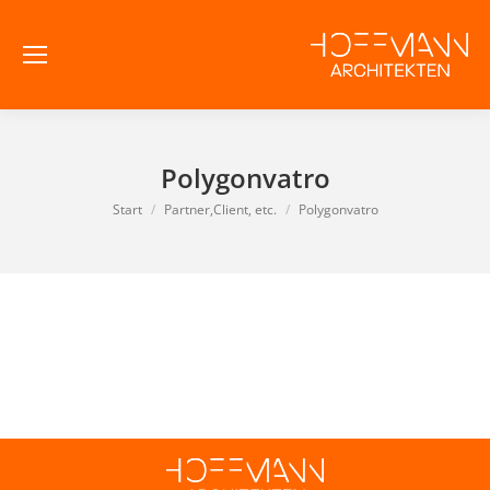
Polygonvatro
Sie befinden sich hier:
Start
Partner,Client, etc.
Polygonvatro